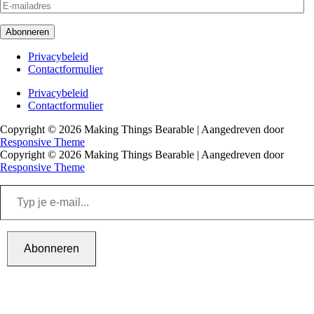
E-
mailadres
Abonneren
Footer
Privacybeleid
Contactformulier
menu
Footer
Privacybeleid
Contactformulier
menu
Copyright © 2026
Making Things Bearable
| Aangedreven door
Responsive Theme
Copyright © 2026
Making Things Bearable
| Aangedreven door
Responsive Theme
Typ
je
e-
mail...
Abonneren