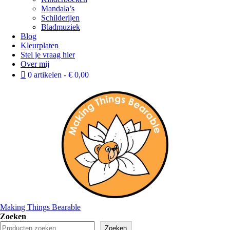
Mandala’s
Schilderijen
Bladmuziek
Blog
Kleurplaten
Stel je vraag hier
Over mij
0 artikelen
€ 0,00
Making Things Bearable
Zoeken
Zoeken