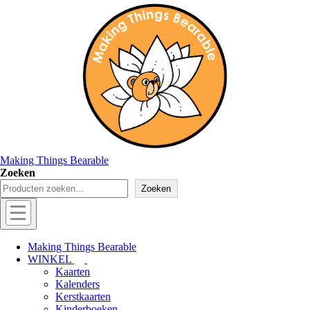
↓
Doorgaan
naar
hoofdinhoud
Making Things Bearable
Zoeken
Zoeken
Hoofd
navigatie
Menu
Making Things Bearable
WINKEL
Kaarten
Kalenders
Kerstkaarten
Kinderboeken