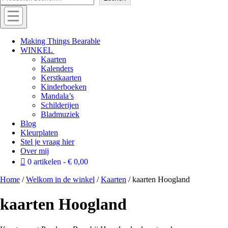
Menu
Off
Making Things Bearable
WINKEL
canvas
Kaarten
menu
Kalenders
Kerstkaarten
Kinderboeken
Mandala’s
Schilderijen
Bladmuziek
Blog
Kleurplaten
Stel je vraag hier
Over mij
0 artikelen
€ 0,00
Home
/
Welkom in de winkel
/
Kaarten
/ kaarten Hoogland
kaarten Hoogland