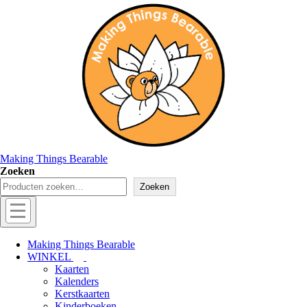
↓
Doorgaan
naar
hoofdinhoud
Making Things Bearable
Zoeken
Zoeken
Hoofd
navigatie
Menu
Making Things Bearable
WINKEL
Kaarten
Kalenders
Kerstkaarten
Kinderboeken