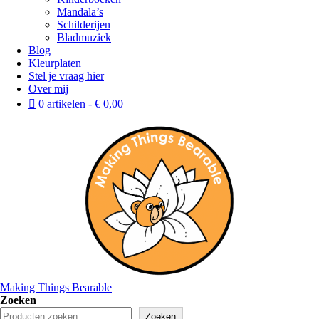
Mandala’s
Schilderijen
Bladmuziek
Blog
Kleurplaten
Stel je vraag hier
Over mij
0 artikelen
€ 0,00
Making Things Bearable
Zoeken
Zoeken