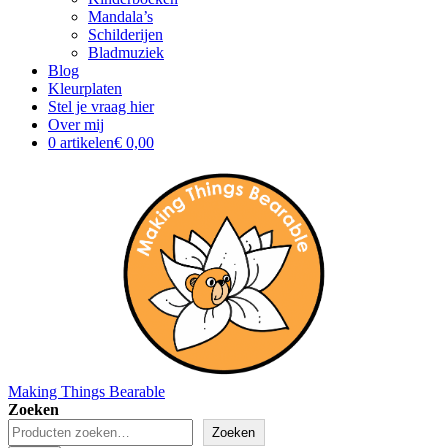
Mandala’s
Schilderijen
Bladmuziek
Blog
Kleurplaten
Stel je vraag hier
Over mij
0 artikelen
€ 0,00
Making Things Bearable
Zoeken
Zoeken