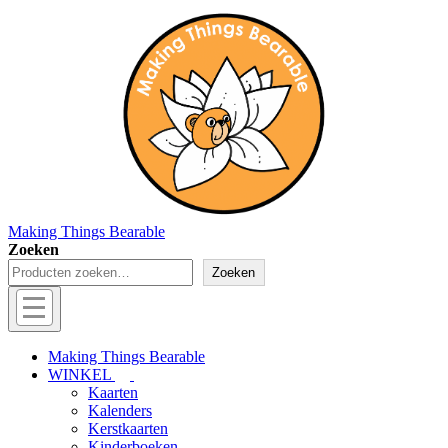
↓
Doorgaan
naar
hoofdinhoud
Making Things Bearable
Zoeken
Zoeken
Hoofd
navigatie
Menu
Making Things Bearable
WINKEL
Kaarten
Kalenders
Kerstkaarten
Kinderboeken