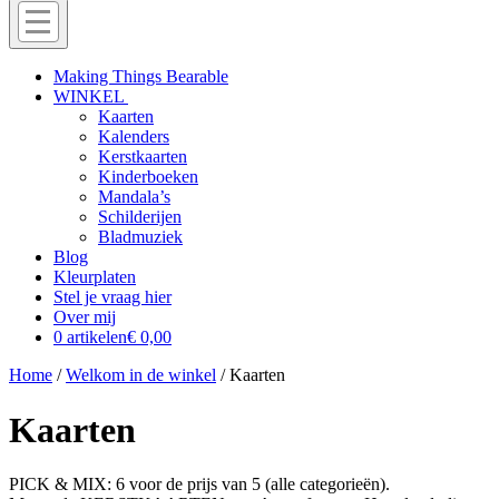
Menu
Off
Making Things Bearable
WINKEL
canvas
Kaarten
menu
Kalenders
Kerstkaarten
Kinderboeken
Mandala’s
Schilderijen
Bladmuziek
Blog
Kleurplaten
Stel je vraag hier
Over mij
0 artikelen
€ 0,00
Home
/
Welkom in de winkel
/ Kaarten
Kaarten
PICK & MIX: 6 voor de prijs van 5 (alle categorieën).