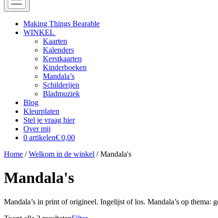
Menu
Off
Making Things Bearable
WINKEL
canvas
Kaarten
menu
Kalenders
Kerstkaarten
Kinderboeken
Mandala’s
Schilderijen
Bladmuziek
Blog
Kleurplaten
Stel je vraag hier
Over mij
0 artikelen
€ 0,00
Home
/
Welkom in de winkel
/ Mandala's
Mandala's
Mandala’s in print of origineel. Ingelijst of los. Mandala’s op thema: g