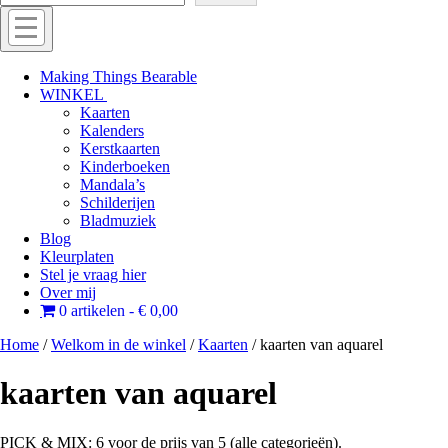
Menu
Off
Making Things Bearable
WINKEL
canvas
Kaarten
menu
Kalenders
Kerstkaarten
Kinderboeken
Mandala’s
Schilderijen
Bladmuziek
Blog
Kleurplaten
Stel je vraag hier
Over mij
0 artikelen
€ 0,00
Home
/
Welkom in de winkel
/
Kaarten
/ kaarten van aquarel
kaarten van aquarel
PICK & MIX: 6 voor de prijs van 5 (alle categorieën).