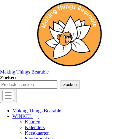
↓
Doorgaan
naar
hoofdinhoud
Making Things Bearable
Zoeken
Zoeken
Hoofd
navigatie
Menu
Making Things Bearable
WINKEL
Kaarten
Kalenders
Kerstkaarten
Kinderboeken