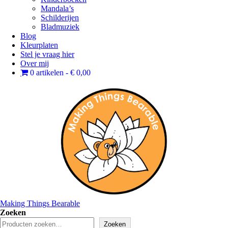
Mandala’s
Schilderijen
Bladmuziek
Blog
Kleurplaten
Stel je vraag hier
Over mij
0 artikelen
€ 0,00
Making Things Bearable
Zoeken
Zoeken