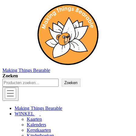
↓
Doorgaan
naar
hoofdinhoud
Making Things Bearable
Zoeken
Zoeken
Hoofd
navigatie
Menu
Making Things Bearable
WINKEL
Kaarten
Kalenders
Kerstkaarten
Kinderboeken