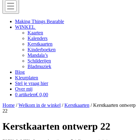
Menu
Off
Making Things Bearable
WINKEL
canvas
Kaarten
menu
Kalenders
Kerstkaarten
Kinderboeken
Mandala’s
Schilderijen
Bladmuziek
Blog
Kleurplaten
Stel je vraag hier
Over mij
0 artikelen
€ 0,00
Home
/
Welkom in de winkel
/
Kerstkaarten
/ Kerstkaarten ontwerp
22
Kerstkaarten ontwerp 22