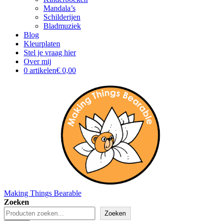
Mandala’s
Schilderijen
Bladmuziek
Blog
Kleurplaten
Stel je vraag hier
Over mij
0 artikelen
€ 0,00
Making Things Bearable
Zoeken
Zoeken