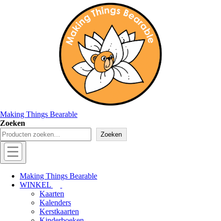
↓
Doorgaan
naar
hoofdinhoud
Making Things Bearable
Zoeken
Zoeken
Hoofd
navigatie
Menu
Making Things Bearable
WINKEL
Kaarten
Kalenders
Kerstkaarten
Kinderboeken