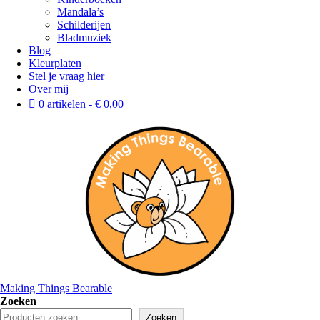
Mandala’s
Schilderijen
Bladmuziek
Blog
Kleurplaten
Stel je vraag hier
Over mij
0 artikelen
€ 0,00
Making Things Bearable
Zoeken
Zoeken