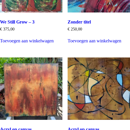
We Still Grow – 3
Zonder titel
€
375,00
€
250,00
Toevoegen aan winkelwagen
Toevoegen aan winkelwagen
Acryl op canvas
Acryl op canvas