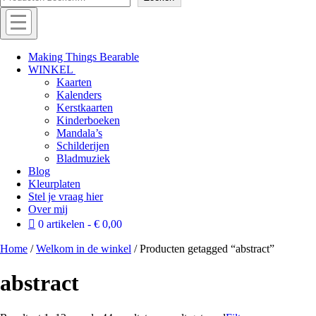
Menu
Off
Making Things Bearable
WINKEL
canvas
Kaarten
menu
Kalenders
Kerstkaarten
Kinderboeken
Mandala’s
Schilderijen
Bladmuziek
Blog
Kleurplaten
Stel je vraag hier
Over mij
0 artikelen
€ 0,00
Home
/
Welkom in de winkel
/ Producten getagged “abstract”
abstract