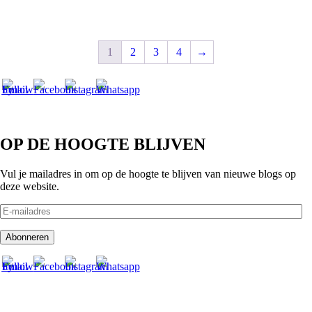
1
2
3
4
→
OP DE HOOGTE BLIJVEN
Vul je mailadres in om op de hoogte te blijven van nieuwe blogs op
deze website.
E-
mailadres
Abonneren