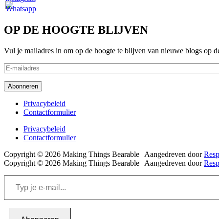
OP DE HOOGTE BLIJVEN
Vul je mailadres in om op de hoogte te blijven van nieuwe blogs op d
E-
mailadres
Abonneren
Footer
Privacybeleid
Contactformulier
menu
Footer
Privacybeleid
Contactformulier
menu
Copyright © 2026
Making Things Bearable
| Aangedreven door
Resp
Copyright © 2026
Making Things Bearable
| Aangedreven door
Resp
Typ
je
e-
mail...