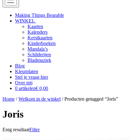
Menu
Off
Making Things Bearable
WINKEL
canvas
Kaarten
menu
Kalenders
Kerstkaarten
Kinderboeken
Mandala’s
Schilderijen
Bladmuziek
Blog
Kleurplaten
Stel je vraag hier
Over mij
0 artikelen
€ 0,00
Home
/
Welkom in de winkel
/ Producten getagged “Joris”
Joris
Enig resultaat
Filter