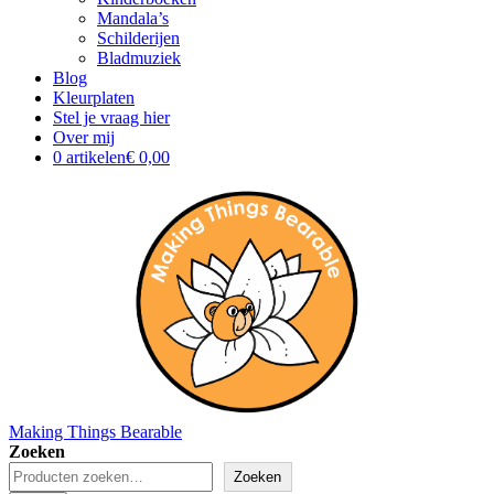
Mandala’s
Schilderijen
Bladmuziek
Blog
Kleurplaten
Stel je vraag hier
Over mij
0 artikelen
€ 0,00
Making Things Bearable
Zoeken
Zoeken