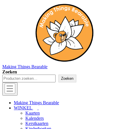
↓
Doorgaan
naar
hoofdinhoud
Making Things Bearable
Zoeken
Zoeken
Hoofd
navigatie
Menu
Making Things Bearable
WINKEL
Kaarten
Kalenders
Kerstkaarten
Kinderboeken