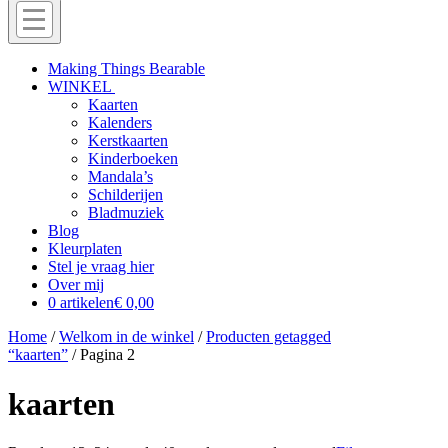
Menu
Off
Making Things Bearable
WINKEL
canvas
Kaarten
menu
Kalenders
Kerstkaarten
Kinderboeken
Mandala’s
Schilderijen
Bladmuziek
Blog
Kleurplaten
Stel je vraag hier
Over mij
0 artikelen
€ 0,00
Home
/
Welkom in de winkel
/
Producten getagged
“kaarten”
/ Pagina 2
kaarten