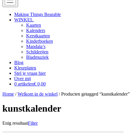
Menu
Off
Making Things Bearable
WINKEL
canvas
Kaarten
menu
Kalenders
Kerstkaarten
Kinderboeken
Mandala’s
Schilderijen
Bladmuziek
Blog
Kleurplaten
Stel je vraag hier
Over mij
0 artikelen
€ 0,00
Home
/
Welkom in de winkel
/ Producten getagged “kunstkalender”
kunstkalender
Enig resultaat
Filter