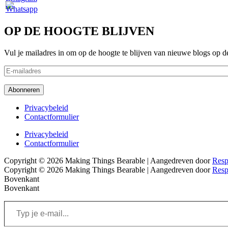
OP DE HOOGTE BLIJVEN
Vul je mailadres in om op de hoogte te blijven van nieuwe blogs op d
E-
mailadres
Abonneren
Footer
Privacybeleid
Contactformulier
menu
Footer
Privacybeleid
Contactformulier
menu
Copyright © 2026
Making Things Bearable
| Aangedreven door
Resp
Copyright © 2026
Making Things Bearable
| Aangedreven door
Resp
Bovenkant
Bovenkant
Typ
je
e-