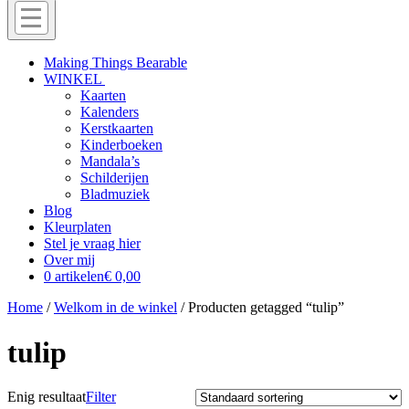
Menu
Off
Making Things Bearable
WINKEL
canvas
Kaarten
menu
Kalenders
Kerstkaarten
Kinderboeken
Mandala’s
Schilderijen
Bladmuziek
Blog
Kleurplaten
Stel je vraag hier
Over mij
0 artikelen
€ 0,00
Home
/
Welkom in de winkel
/ Producten getagged “tulip”
tulip
Enig resultaat
Filter