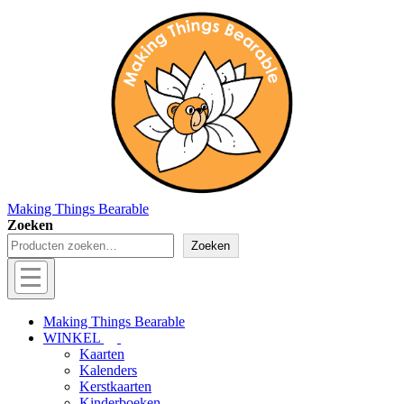
↓
Doorgaan
naar
hoofdinhoud
Making Things Bearable
Zoeken
Zoeken
Hoofd
navigatie
Menu
Making Things Bearable
WINKEL
Kaarten
Kalenders
Kerstkaarten
Kinderboeken