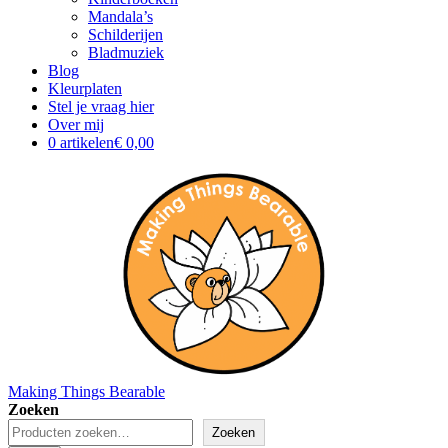
Mandala’s
Schilderijen
Bladmuziek
Blog
Kleurplaten
Stel je vraag hier
Over mij
0 artikelen
€ 0,00
Making Things Bearable
Zoeken
Zoeken