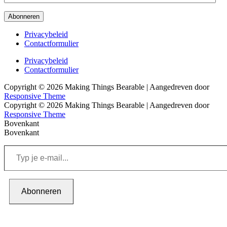
mailadres
Abonneren
Footer
Privacybeleid
Contactformulier
menu
Footer
Privacybeleid
Contactformulier
menu
Copyright © 2026
Making Things Bearable
| Aangedreven door
Responsive Theme
Copyright © 2026
Making Things Bearable
| Aangedreven door
Responsive Theme
Bovenkant
Bovenkant
Typ
je
e-
mail...
Abonneren