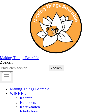
↓
Doorgaan
naar
hoofdinhoud
Making Things Bearable
Zoeken
Zoeken
Hoofd
navigatie
Menu
Making Things Bearable
WINKEL
Kaarten
Kalenders
Kerstkaarten
Kinderboeken