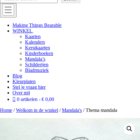
Menu
Off
Making Things Bearable
WINKEL
canvas
Kaarten
menu
Kalenders
Kerstkaarten
Kinderboeken
Mandala’s
Schilderijen
Bladmuziek
Blog
Kleurplaten
Stel je vraag hier
Over mij
0 artikelen
€ 0,00
Home
/
Welkom in de winkel
/
Mandala's
/ Thema mandala