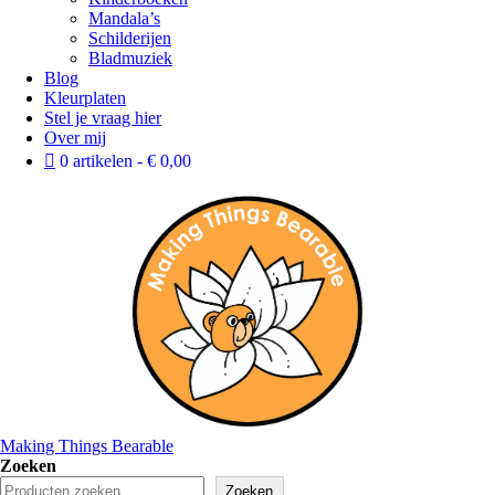
Mandala’s
Schilderijen
Bladmuziek
Blog
Kleurplaten
Stel je vraag hier
Over mij
0 artikelen
€ 0,00
Making Things Bearable
Zoeken
Zoeken