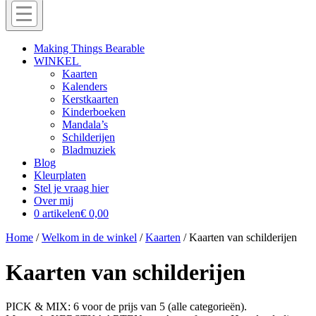
Menu
Off
Making Things Bearable
WINKEL
canvas
Kaarten
menu
Kalenders
Kerstkaarten
Kinderboeken
Mandala’s
Schilderijen
Bladmuziek
Blog
Kleurplaten
Stel je vraag hier
Over mij
0 artikelen
€ 0,00
Home
/
Welkom in de winkel
/
Kaarten
/ Kaarten van schilderijen
Kaarten van schilderijen
PICK & MIX: 6 voor de prijs van 5 (alle categorieën).