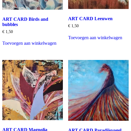
ART CARD Leeuwen
ART CARD Birds and
bubbles
€
1,50
€
1,50
Toevoegen aan winkelwagen
Toevoegen aan winkelwagen
ART CARD Magnolia
ART CARD Paradijsvogel