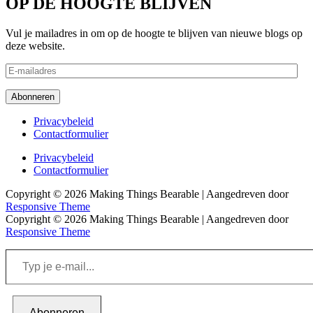
OP DE HOOGTE BLIJVEN
Vul je mailadres in om op de hoogte te blijven van nieuwe blogs op
deze website.
E-
mailadres
Abonneren
Footer
Privacybeleid
Contactformulier
menu
Footer
Privacybeleid
Contactformulier
menu
Copyright © 2026
Making Things Bearable
| Aangedreven door
Responsive Theme
Copyright © 2026
Making Things Bearable
| Aangedreven door
Responsive Theme
Typ
je
e-
mail...
Abonneren