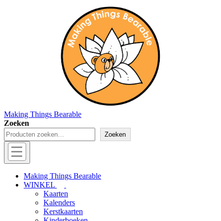
↓
Doorgaan
naar
hoofdinhoud
Making Things Bearable
Zoeken
Zoeken
Hoofd
navigatie
Menu
Making Things Bearable
WINKEL
Kaarten
Kalenders
Kerstkaarten
Kinderboeken