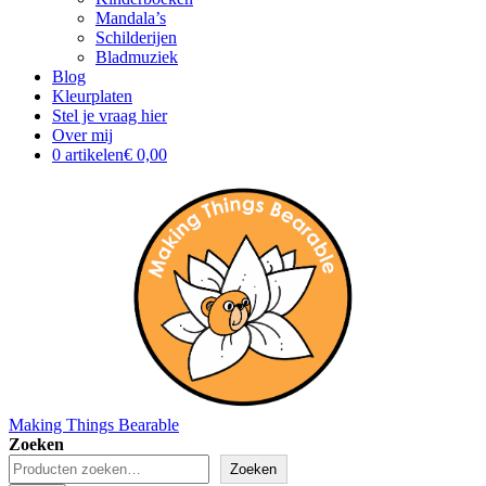
Mandala’s
Schilderijen
Bladmuziek
Blog
Kleurplaten
Stel je vraag hier
Over mij
0 artikelen
€ 0,00
Making Things Bearable
Zoeken
Zoeken