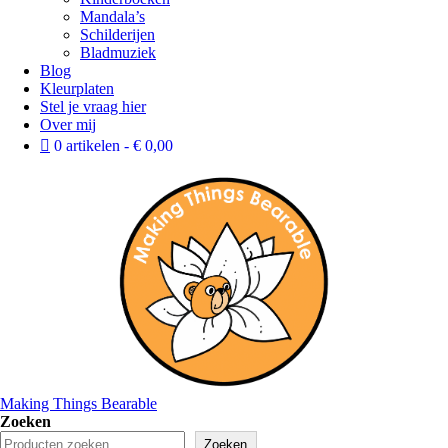
Mandala’s
Schilderijen
Bladmuziek
Blog
Kleurplaten
Stel je vraag hier
Over mij
0 artikelen
€ 0,00
Making Things Bearable
Zoeken
Zoeken