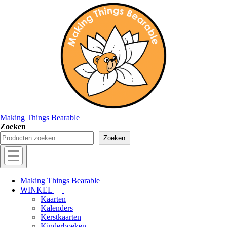
↓
Doorgaan
naar
hoofdinhoud
Making Things Bearable
Zoeken
Zoeken
Hoofd
navigatie
Menu
Making Things Bearable
WINKEL
Kaarten
Kalenders
Kerstkaarten
Kinderboeken