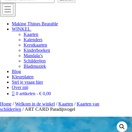
Menu
Off
Making Things Bearable
WINKEL
canvas
Kaarten
menu
Kalenders
Kerstkaarten
Kinderboeken
Mandala’s
Schilderijen
Bladmuziek
Blog
Kleurplaten
Stel je vraag hier
Over mij
0 artikelen
€ 0,00
Home
/
Welkom in de winkel
/
Kaarten
/
Kaarten van
schilderijen
/ ART CARD Paradijsvogel