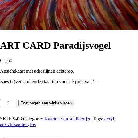
ART CARD Paradijsvogel
€
1,50
Ansichtkaart met adreslijnen achterop.
Kies 6 (verschillende) kaarten voor de prijs van 5.
ART
Toevoegen aan winkelwagen
CARD
Paradijsvogel
aantal
SKU:
S-03
Categorie:
Kaarten van schilderijen
Tags:
acryl
,
ansichtkaarten
,
los