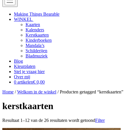
Menu
Off
Making Things Bearable
WINKEL
canvas
Kaarten
menu
Kalenders
Kerstkaarten
Kinderboeken
Mandala’s
Schilderijen
Bladmuziek
Blog
Kleurplaten
Stel je vraag hier
Over mij
0 artikelen
€ 0,00
Home
/
Welkom in de winkel
/ Producten getagged “kerstkaarten”
kerstkaarten
Resultaat 1–12 van de 26 resultaten wordt getoond
Filter