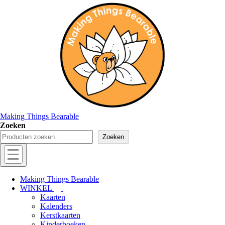
↓
Doorgaan
naar
hoofdinhoud
Making Things Bearable
Zoeken
Zoeken
Hoofd
navigatie
Menu
Making Things Bearable
WINKEL
Kaarten
Kalenders
Kerstkaarten
Kinderboeken