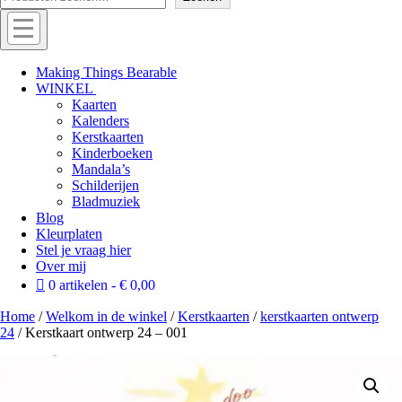
Menu
Off
Making Things Bearable
WINKEL
canvas
Kaarten
menu
Kalenders
Kerstkaarten
Kinderboeken
Mandala’s
Schilderijen
Bladmuziek
Blog
Kleurplaten
Stel je vraag hier
Over mij
0 artikelen
€ 0,00
Home
/
Welkom in de winkel
/
Kerstkaarten
/
kerstkaarten ontwerp
24
/ Kerstkaart ontwerp 24 – 001