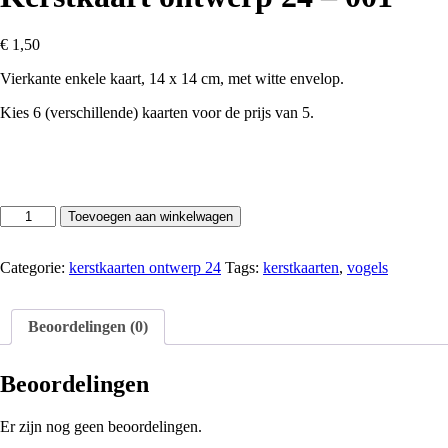
€
1,50
Vierkante enkele kaart, 14 x 14 cm, met witte envelop.
Kies 6 (verschillende) kaarten voor de prijs van 5.
Kerstkaart
Toevoegen aan winkelwagen
ontwerp
24
-
Categorie:
kerstkaarten ontwerp 24
Tags:
kerstkaarten
,
vogels
001
aantal
Beoordelingen (0)
Beoordelingen
Er zijn nog geen beoordelingen.