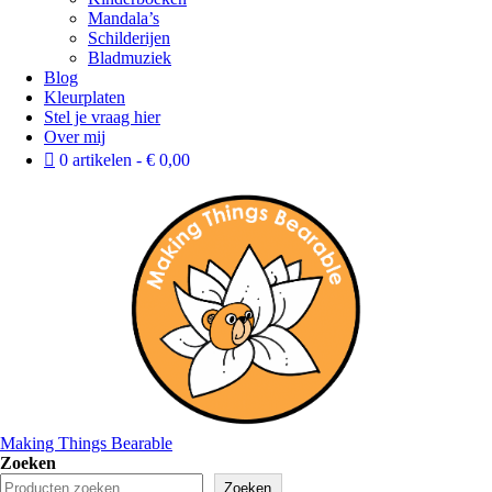
Mandala’s
Schilderijen
Bladmuziek
Blog
Kleurplaten
Stel je vraag hier
Over mij
0 artikelen
€ 0,00
Making Things Bearable
Zoeken
Zoeken