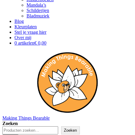
Mandala’s
Schilderijen
Bladmuziek
Blog
Kleurplaten
Stel je vraag hier
Over mij
0 artikelen
€ 0,00
Making Things Bearable
Zoeken
Zoeken