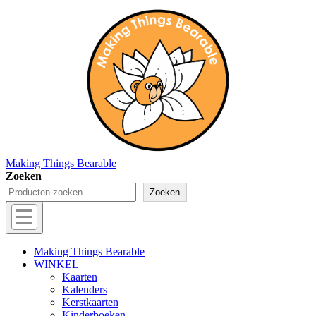
↓
Doorgaan
naar
hoofdinhoud
Making Things Bearable
Zoeken
Zoeken
Hoofd
navigatie
Menu
Making Things Bearable
WINKEL
Kaarten
Kalenders
Kerstkaarten
Kinderboeken