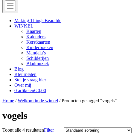
Menu
Off
Making Things Bearable
WINKEL
canvas
Kaarten
menu
Kalenders
Kerstkaarten
Kinderboeken
Mandala’s
Schilderijen
Bladmuziek
Blog
Kleurplaten
Stel je vraag hier
Over mij
0 artikelen
€ 0,00
Home
/
Welkom in de winkel
/ Producten getagged “vogels”
vogels
Toont alle 4 resultaten
Filter