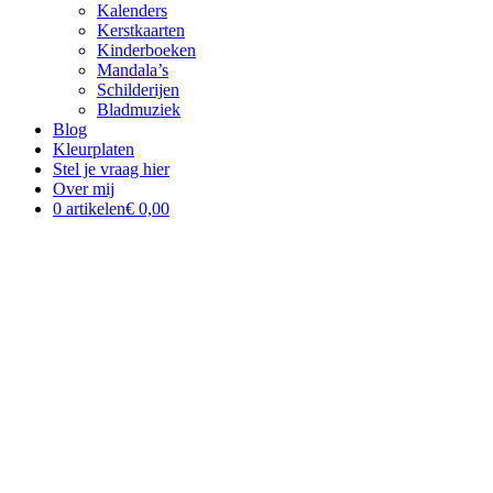
Kalenders
Kerstkaarten
Kinderboeken
Mandala’s
Schilderijen
Bladmuziek
Blog
Kleurplaten
Stel je vraag hier
Over mij
0 artikelen
€ 0,00