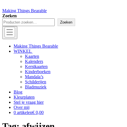
Making Things Bearable
Zoeken
Zoeken
Menu
Off
Making Things Bearable
WINKEL
canvas
Kaarten
menu
Kalenders
Kerstkaarten
Kinderboeken
Mandala’s
Schilderijen
Bladmuziek
Blog
Kleurplaten
Stel je vraag hier
Over mij
0 artikelen
€ 0,00
Tag:
afwijzen