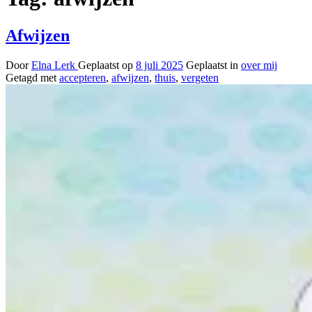
Afwijzen
Door
Elna Lerk
Geplaatst op
8 juli 2025
Geplaatst in
over mij
Getagd met
accepteren
,
afwijzen
,
thuis
,
vergeten