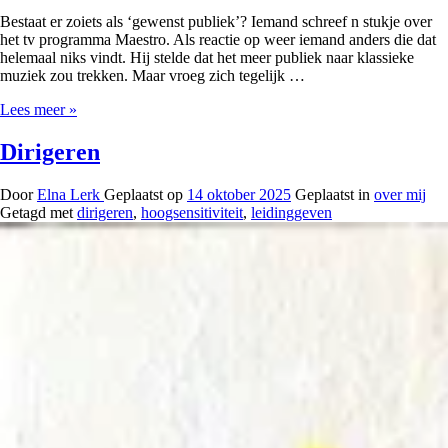
Bestaat er zoiets als ‘gewenst publiek’? Iemand schreef n stukje over
het tv programma Maestro. Als reactie op weer iemand anders die dat
helemaal niks vindt. Hij stelde dat het meer publiek naar klassieke
muziek zou trekken. Maar vroeg zich tegelijk …
Wensen
Lees meer »
Dirigeren
Door
Elna Lerk
Geplaatst op
14 oktober 2025
Geplaatst in
over mij
Getagd met
dirigeren
,
hoogsensitiviteit
,
leidinggeven