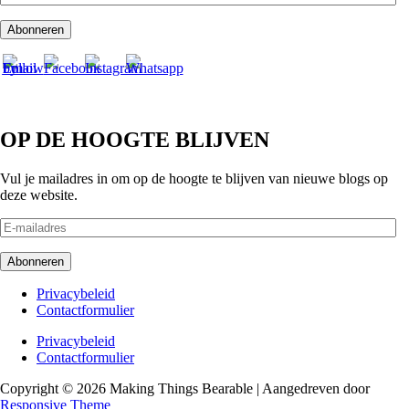
mailadres
Abonneren
OP DE HOOGTE BLIJVEN
Vul je mailadres in om op de hoogte te blijven van nieuwe blogs op
deze website.
E-
mailadres
Abonneren
Footer
Privacybeleid
Contactformulier
menu
Footer
Privacybeleid
Contactformulier
menu
Copyright © 2026
Making Things Bearable
| Aangedreven door
Responsive Theme