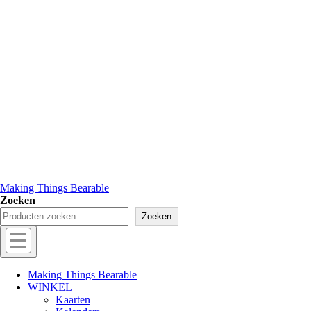
Making Things Bearable
Zoeken
Zoeken
Hoofd
navigatie
Menu
Making Things Bearable
WINKEL
Kaarten