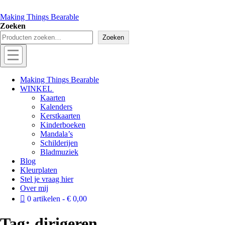
Making Things Bearable
Zoeken
Zoeken
Menu
Off
Making Things Bearable
WINKEL
canvas
Kaarten
menu
Kalenders
Kerstkaarten
Kinderboeken
Mandala’s
Schilderijen
Bladmuziek
Blog
Kleurplaten
Stel je vraag hier
Over mij
0 artikelen
€ 0,00
Tag:
dirigeren