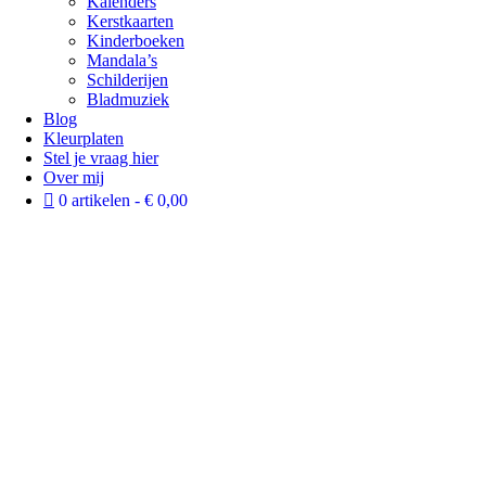
Kalenders
Kerstkaarten
Kinderboeken
Mandala’s
Schilderijen
Bladmuziek
Blog
Kleurplaten
Stel je vraag hier
Over mij
0 artikelen
€ 0,00