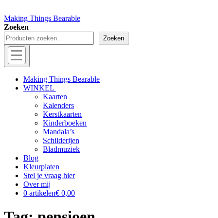
Making Things Bearable
Zoeken
Zoeken
Menu
Off
Making Things Bearable
WINKEL
canvas
Kaarten
menu
Kalenders
Kerstkaarten
Kinderboeken
Mandala’s
Schilderijen
Bladmuziek
Blog
Kleurplaten
Stel je vraag hier
Over mij
0 artikelen
€ 0,00
Tag:
pensioen