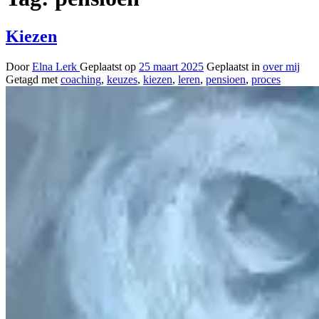
Kiezen
Door
Elna Lerk
Geplaatst op
25 maart 2025
Geplaatst in
over mij
Getagd met
coaching
,
keuzes
,
kiezen
,
leren
,
pensioen
,
proces