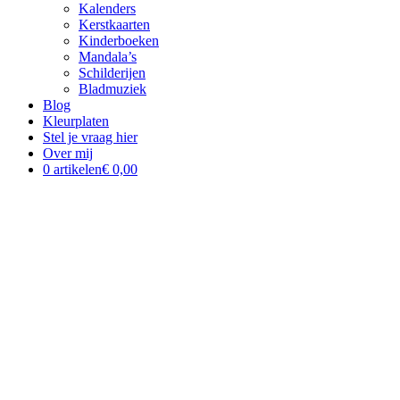
Kalenders
Kerstkaarten
Kinderboeken
Mandala’s
Schilderijen
Bladmuziek
Blog
Kleurplaten
Stel je vraag hier
Over mij
0 artikelen
€ 0,00