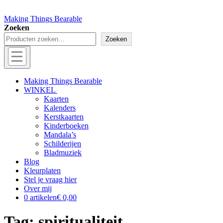
Making Things Bearable
Zoeken
Zoeken
Menu
Off
Making Things Bearable
WINKEL
canvas
Kaarten
menu
Kalenders
Kerstkaarten
Kinderboeken
Mandala’s
Schilderijen
Bladmuziek
Blog
Kleurplaten
Stel je vraag hier
Over mij
0 artikelen
€ 0,00
Tag:
spiritualiteit