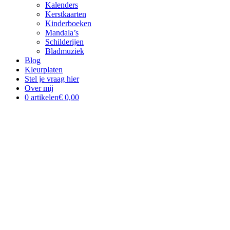
Kalenders
Kerstkaarten
Kinderboeken
Mandala’s
Schilderijen
Bladmuziek
Blog
Kleurplaten
Stel je vraag hier
Over mij
0 artikelen
€ 0,00