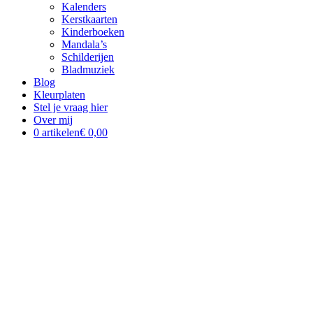
Kalenders
Kerstkaarten
Kinderboeken
Mandala’s
Schilderijen
Bladmuziek
Blog
Kleurplaten
Stel je vraag hier
Over mij
0 artikelen
€ 0,00