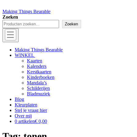
Making Things Bearable
Zoeken
Zoeken
Menu
Off
Making Things Bearable
WINKEL
canvas
Kaarten
menu
Kalenders
Kerstkaarten
Kinderboeken
Mandala’s
Schilderijen
Bladmuziek
Blog
Kleurplaten
Stel je vraag hier
Over mij
0 artikelen
€ 0,00
Tag:
tonen