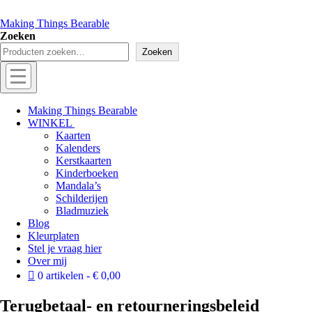
Making Things Bearable
Zoeken
Zoeken
Menu
Off
Making Things Bearable
WINKEL
canvas
Kaarten
menu
Kalenders
Kerstkaarten
Kinderboeken
Mandala’s
Schilderijen
Bladmuziek
Blog
Kleurplaten
Stel je vraag hier
Over mij
0 artikelen
€ 0,00
Terugbetaal- en retourneringsbeleid