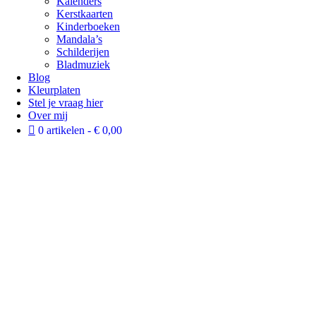
Kalenders
Kerstkaarten
Kinderboeken
Mandala’s
Schilderijen
Bladmuziek
Blog
Kleurplaten
Stel je vraag hier
Over mij
0 artikelen
€ 0,00