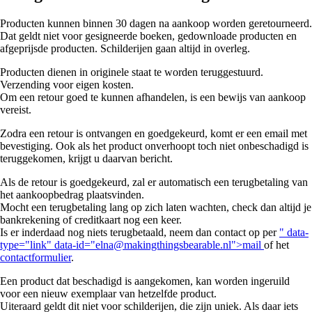
Producten kunnen binnen 30 dagen na aankoop worden geretourneerd.
Dat geldt niet voor gesigneerde boeken, gedownloade producten en
afgeprijsde producten. Schilderijen gaan altijd in overleg.
Producten dienen in originele staat te worden teruggestuurd.
Verzending voor eigen kosten.
Om een retour goed te kunnen afhandelen, is een bewijs van aankoop
vereist.
Zodra een retour is ontvangen en goedgekeurd, komt er een email met
bevestiging. Ook als het product onverhoopt toch niet onbeschadigd is
teruggekomen, krijgt u daarvan bericht.
Als de retour is goedgekeurd, zal er automatisch een terugbetaling van
het aankoopbedrag plaatsvinden.
Mocht een terugbetaling lang op zich laten wachten, check dan altijd je
bankrekening of creditkaart nog een keer.
Is er inderdaad nog niets terugbetaald, neem dan contact op per
" data-
type="link" data-id="elna@makingthingsbearable.nl">mail
of het
contactformulier
.
Een product dat beschadigd is aangekomen, kan worden ingeruild
voor een nieuw exemplaar van hetzelfde product.
Uiteraard geldt dit niet voor schilderijen, die zijn uniek. Als daar iets