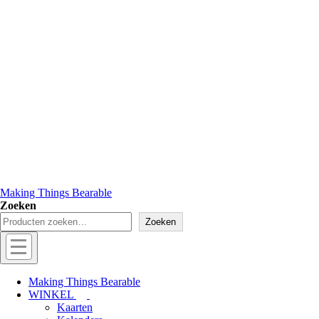
Making Things Bearable
Zoeken
Zoeken
Hoofd
navigatie
Menu
Making Things Bearable
WINKEL
Kaarten