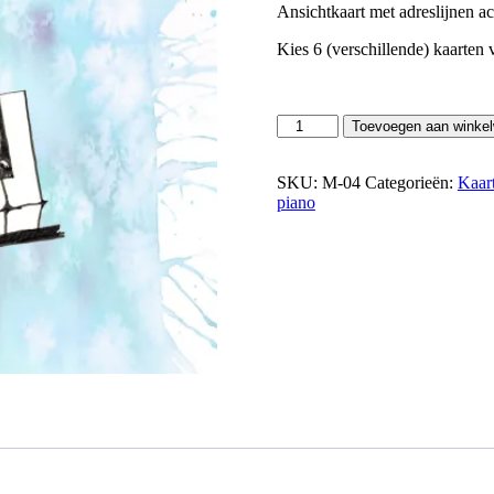
Ansichtkaart met adreslijnen ac
Kies 6 (verschillende) kaarten v
kaart
Toevoegen aan winke
Panda
piano
aantal
SKU:
M-04
Categorieën:
Kaar
piano