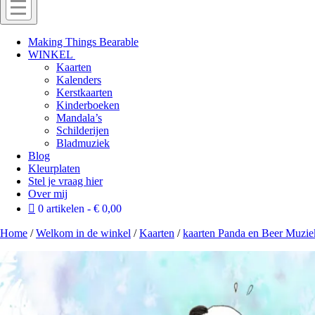
Menu
Off
Making Things Bearable
WINKEL
canvas
Kaarten
menu
Kalenders
Kerstkaarten
Kinderboeken
Mandala’s
Schilderijen
Bladmuziek
Blog
Kleurplaten
Stel je vraag hier
Over mij
0 artikelen
€ 0,00
Home
/
Welkom in de winkel
/
Kaarten
/
kaarten Panda en Beer Muzie