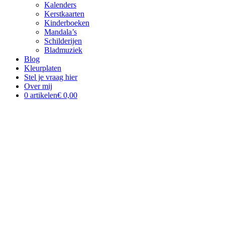
Kalenders
Kerstkaarten
Kinderboeken
Mandala’s
Schilderijen
Bladmuziek
Blog
Kleurplaten
Stel je vraag hier
Over mij
0 artikelen
€ 0,00