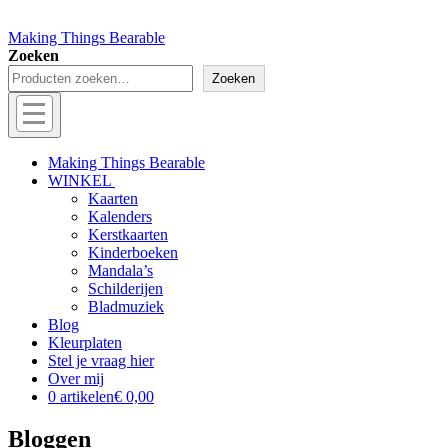
Making Things Bearable
Zoeken
Zoeken
Menu
Off
Making Things Bearable
WINKEL
canvas
Kaarten
menu
Kalenders
Kerstkaarten
Kinderboeken
Mandala’s
Schilderijen
Bladmuziek
Blog
Kleurplaten
Stel je vraag hier
Over mij
0 artikelen
€ 0,00
Bloggen