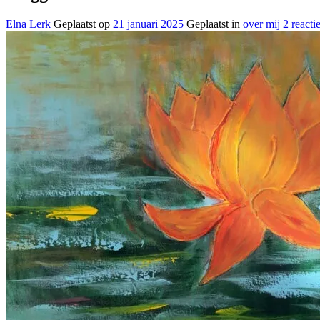
Elna Lerk
Geplaatst op
21 januari 2025
Geplaatst in
over mij
2 reacti