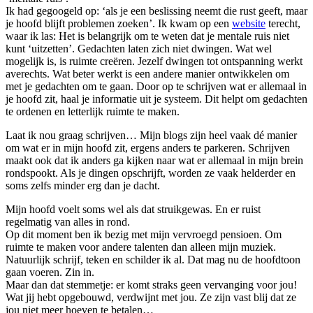
Ik had gegoogeld op: ‘als je een beslissing neemt die rust geeft, maar
je hoofd blijft problemen zoeken’. Ik kwam op een
website
terecht,
waar ik las: Het is belangrijk om te weten dat je mentale ruis niet
kunt ‘uitzetten’. Gedachten laten zich niet dwingen. Wat wel
mogelijk is, is ruimte creëren. Jezelf dwingen tot ontspanning werkt
averechts. Wat beter werkt is een andere manier ontwikkelen om
met je gedachten om te gaan. Door op te schrijven wat er allemaal in
je hoofd zit, haal je informatie uit je systeem. Dit helpt om gedachten
te ordenen en letterlijk ruimte te maken.
Laat ik nou graag schrijven… Mijn blogs zijn heel vaak dé manier
om wat er in mijn hoofd zit, ergens anders te parkeren. Schrijven
maakt ook dat ik anders ga kijken naar wat er allemaal in mijn brein
rondspookt. Als je dingen opschrijft, worden ze vaak helderder en
soms zelfs minder erg dan je dacht.
Mijn hoofd voelt soms wel als dat struikgewas. En er ruist
regelmatig van alles in rond.
Op dit moment ben ik bezig met mijn vervroegd pensioen. Om
ruimte te maken voor andere talenten dan alleen mijn muziek.
Natuurlijk schrijf, teken en schilder ik al. Dat mag nu de hoofdtoon
gaan voeren. Zin in.
Maar dan dat stemmetje: er komt straks geen vervanging voor jou!
Wat jij hebt opgebouwd, verdwijnt met jou. Ze zijn vast blij dat ze
jou niet meer hoeven te betalen…