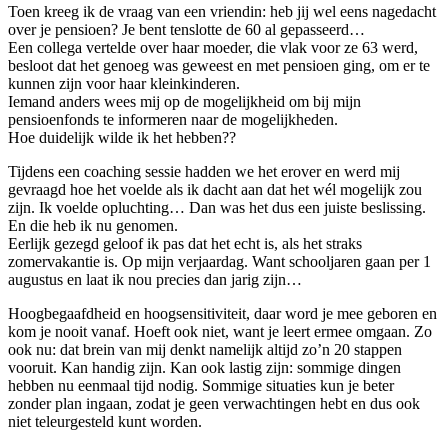
Toen kreeg ik de vraag van een vriendin: heb jij wel eens nagedacht
over je pensioen? Je bent tenslotte de 60 al gepasseerd…
Een collega vertelde over haar moeder, die vlak voor ze 63 werd,
besloot dat het genoeg was geweest en met pensioen ging, om er te
kunnen zijn voor haar kleinkinderen.
Iemand anders wees mij op de mogelijkheid om bij mijn
pensioenfonds te informeren naar de mogelijkheden.
Hoe duidelijk wilde ik het hebben??
Tijdens een coaching sessie hadden we het erover en werd mij
gevraagd hoe het voelde als ik dacht aan dat het wél mogelijk zou
zijn. Ik voelde opluchting… Dan was het dus een juiste beslissing.
En die heb ik nu genomen.
Eerlijk gezegd geloof ik pas dat het echt is, als het straks
zomervakantie is. Op mijn verjaardag. Want schooljaren gaan per 1
augustus en laat ik nou precies dan jarig zijn…
Hoogbegaafdheid en hoogsensitiviteit, daar word je mee geboren en
kom je nooit vanaf. Hoeft ook niet, want je leert ermee omgaan. Zo
ook nu: dat brein van mij denkt namelijk altijd zo’n 20 stappen
vooruit. Kan handig zijn. Kan ook lastig zijn: sommige dingen
hebben nu eenmaal tijd nodig. Sommige situaties kun je beter
zonder plan ingaan, zodat je geen verwachtingen hebt en dus ook
niet teleurgesteld kunt worden.