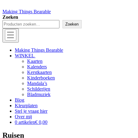
Making Things Bearable
Zoeken
Zoeken
Menu
Off
Making Things Bearable
WINKEL
canvas
Kaarten
menu
Kalenders
Kerstkaarten
Kinderboeken
Mandala’s
Schilderijen
Bladmuziek
Blog
Kleurplaten
Stel je vraag hier
Over mij
0 artikelen
€ 0,00
Ruisen