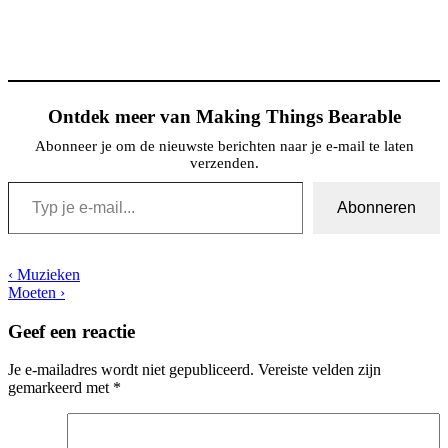
Ontdek meer van Making Things Bearable
Abonneer je om de nieuwste berichten naar je e-mail te laten
verzenden.
Typ je e-mail...
Abonneren
Bericht
Vorig
‹ Muzieken
bericht
Volgende
Moeten ›
navigatie
is
bericht
is
Geef een reactie
Je e-mailadres wordt niet gepubliceerd.
Vereiste velden zijn
gemarkeerd met
*