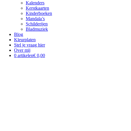
Kalenders
Kerstkaarten
Kinderboeken
Mandala’s
Schilderijen
Bladmuziek
Blog
Kleurplaten
Stel je vraag hier
Over mij
0 artikelen
€ 0,00