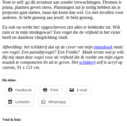
Note to self: ga dit avontuur aan zonder verwachtingen. Dromen is
prima, plannen geven stress. Planningen zul je nodig hebben als je
projecten gaat starten, maar dat komt dan wel. Ga niet invullen voor
anderen. Je hebt genoeg aan jezelf. Je bént genoeg.
En ook nu werkt het: opgeschreven ziet alles er helderder uit. Wát
ruist er in mijn struikgewas? Een vogel die de vrijheid in het vizier
heeft en daardoor vliegrichting vindt.
Afbeelding: het schilderij dat op de cover van mijn
pianoboek
staat:
een vogel. Een paradijsvogel? Een Feniks? Maak ervan wat je wilt.
Bij mij staat deze vogel voor de vrijheid die ik voelde om mijn eigen
muziek te componeren én uit te geven. Het
schilderij
zelf is acryl op
canvas, 91 x 121 cm.
Dit delen:
Facebook
Print
E-mail
LinkedIn
WhatsApp
Vind ik leuk: