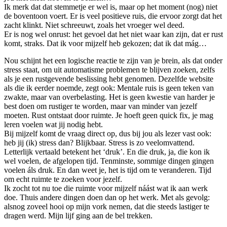
Ik merk dat dat stemmetje er wel is, maar op het moment (nog) niet
de boventoon voert. Er is veel positieve ruis, die ervoor zorgt dat het
zacht klinkt. Niet schreeuwt, zoals het vroeger wel deed.
Er is nog wel onrust: het gevoel dat het niet waar kan zijn, dat er rust
komt, straks. Dat ik voor mijzelf heb gekozen; dat ik dat mág…
Nou schijnt het een logische reactie te zijn van je brein, als dat onder
stress staat, om uit automatisme problemen te blijven zoeken, zelfs
als je een rustgevende beslissing hebt genomen. Dezelfde website
als die ik eerder noemde, zegt ook: Mentale ruis is geen teken van
zwakte, maar van overbelasting. Het is geen kwestie van harder je
best doen om rustiger te worden, maar van minder van jezelf
moeten. Rust ontstaat door ruimte. Je hoeft geen quick fix, je mag
leren voelen wat jij nodig hebt.
Bij mijzelf komt de vraag direct op, dus bij jou als lezer vast ook:
heb jij (ik) stress dan? Blijkbaar. Stress is zo veelomvattend.
Letterlijk vertaald betekent het ‘druk’. En die druk, ja, die kon ik
wel voelen, de afgelopen tijd. Tenminste, sommige dingen gingen
voelen áls druk. En dan weet je, het is tijd om te veranderen. Tijd
om echt ruimte te zoeken voor jezelf.
Ik zocht tot nu toe die ruimte voor mijzelf náást wat ik aan werk
doe. Thuis andere dingen doen dan op het werk. Met als gevolg:
alsnog zoveel hooi op mijn vork nemen, dat die steeds lastiger te
dragen werd. Mijn lijf ging aan de bel trekken.