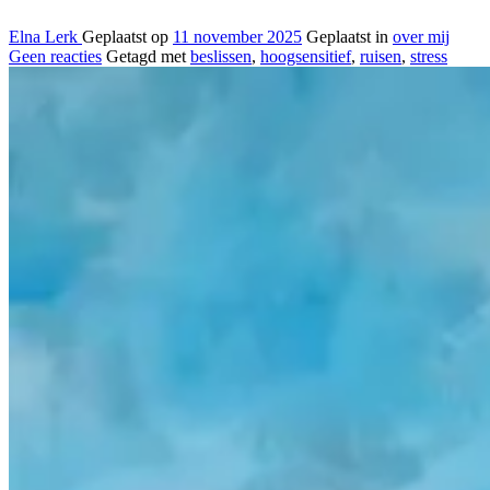
Elna Lerk
Geplaatst op
11 november 2025
Geplaatst in
over mij
Geen reacties
Getagd met
beslissen
,
hoogsensitief
,
ruisen
,
stress