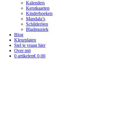
Kalenders
Kerstkaarten
Kinderboeken
Mandala’s
Schilderijen
Bladmuziek
Blog
Kleurplaten
Stel je vraag hier
Over mij
0 artikelen
€ 0,00