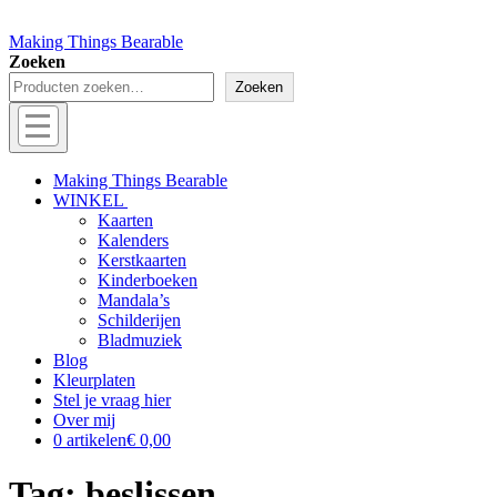
Making Things Bearable
Zoeken
Zoeken
Menu
Off
Making Things Bearable
WINKEL
canvas
Kaarten
menu
Kalenders
Kerstkaarten
Kinderboeken
Mandala’s
Schilderijen
Bladmuziek
Blog
Kleurplaten
Stel je vraag hier
Over mij
0 artikelen
€ 0,00
Tag:
beslissen