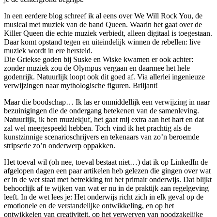
In een eerdere blog schreef ik al eens over We Will Rock You, de
musical met muziek van de band Queen. Waarin het gaat over de
Killer Queen die echte muziek verbiedt, alleen digitaal is toegestaan.
Daar komt opstand tegen en uiteindelijk winnen de rebellen: live
muziek wordt in ere hersteld.
Die Griekse goden bij Suske en Wiske kwamen er ook achter:
zonder muziek zou de Olympus vergaan en daarmee het hele
godenrijk. Natuurlijk loopt ook dit goed af. Via allerlei ingenieuze
verwijzingen naar mythologische figuren. Briljant!
Maar die boodschap… Ik las er onmiddellijk een verwijzing in naar
bezuinigingen die de ondergang betekenen van de samenleving.
Natuurlijk, ik ben muziekjuf, het gaat mij extra aan het hart en dat
zal wel meegespeeld hebben. Toch vind ik het prachtig als de
kunstzinnige scenarioschrijvers en tekenaars van zo’n beroemde
stripserie zo’n onderwerp oppakken.
Het toeval wil (oh nee, toeval bestaat niet…) dat ik op LinkedIn de
afgelopen dagen een paar artikelen heb gelezen die gingen over wat
er in de wet staat met betrekking tot het primair onderwijs. Dat blijkt
behoorlijk af te wijken van wat er nu in de praktijk aan regelgeving
leeft. In de wet lees je: Het onderwijs richt zich in elk geval op de
emotionele en de verstandelijke ontwikkeling, en op het
ontwikkelen van creativiteit, op het verwerven van noodzakelijke