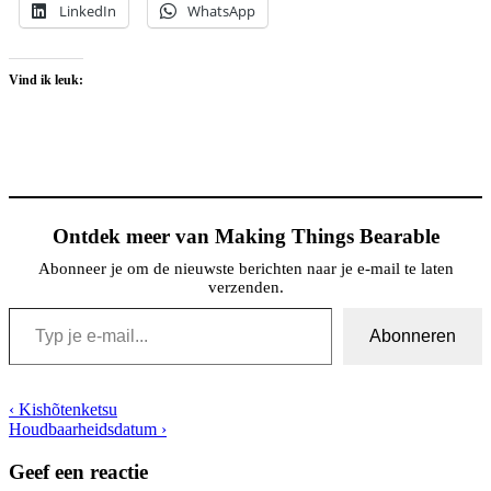
LinkedIn
WhatsApp
Vind ik leuk:
Ontdek meer van Making Things Bearable
Abonneer je om de nieuwste berichten naar je e-mail te laten
verzenden.
Typ je e-mail...
Abonneren
Bericht
Vorig
‹ Kishõtenketsu
bericht
Volgende
Houdbaarheidsdatum ›
navigatie
is
bericht
is
Geef een reactie