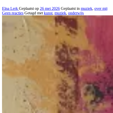
Elna Lerk
Geplaatst op
26 mei 2026
Geplaatst in
muziek
,
over mij
Geen reacties
Getagd met
kunst
,
muziek
,
onderwijs