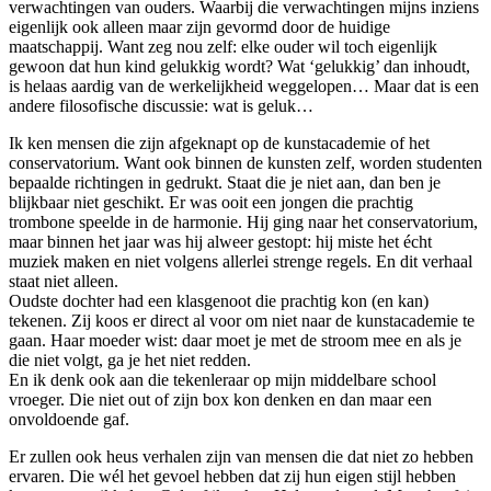
verwachtingen van ouders. Waarbij die verwachtingen mijns inziens
eigenlijk ook alleen maar zijn gevormd door de huidige
maatschappij. Want zeg nou zelf: elke ouder wil toch eigenlijk
gewoon dat hun kind gelukkig wordt? Wat ‘gelukkig’ dan inhoudt,
is helaas aardig van de werkelijkheid weggelopen… Maar dat is een
andere filosofische discussie: wat is geluk…
Ik ken mensen die zijn afgeknapt op de kunstacademie of het
conservatorium. Want ook binnen de kunsten zelf, worden studenten
bepaalde richtingen in gedrukt. Staat die je niet aan, dan ben je
blijkbaar niet geschikt. Er was ooit een jongen die prachtig
trombone speelde in de harmonie. Hij ging naar het conservatorium,
maar binnen het jaar was hij alweer gestopt: hij miste het écht
muziek maken en niet volgens allerlei strenge regels. En dit verhaal
staat niet alleen.
Oudste dochter had een klasgenoot die prachtig kon (en kan)
tekenen. Zij koos er direct al voor om niet naar de kunstacademie te
gaan. Haar moeder wist: daar moet je met de stroom mee en als je
die niet volgt, ga je het niet redden.
En ik denk ook aan die tekenleraar op mijn middelbare school
vroeger. Die niet out of zijn box kon denken en dan maar een
onvoldoende gaf.
Er zullen ook heus verhalen zijn van mensen die dat niet zo hebben
ervaren. Die wél het gevoel hebben dat zij hun eigen stijl hebben