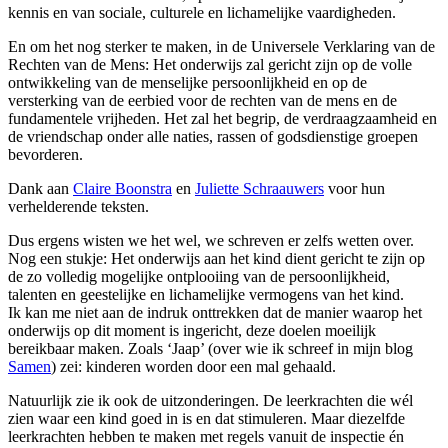
kennis en van sociale, culturele en lichamelijke vaardigheden.
En om het nog sterker te maken, in de Universele Verklaring van de
Rechten van de Mens: Het onderwijs zal gericht zijn op de volle
ontwikkeling van de menselijke persoonlijkheid en op de
versterking van de eerbied voor de rechten van de mens en de
fundamentele vrijheden. Het zal het begrip, de verdraagzaamheid en
de vriendschap onder alle naties, rassen of godsdienstige groepen
bevorderen.
Dank aan
Claire Boonstra
en
Juliette Schraauwers
voor hun
verhelderende teksten.
Dus ergens wisten we het wel, we schreven er zelfs wetten over.
Nog een stukje: Het onderwijs aan het kind dient gericht te zijn op
de zo volledig mogelijke ontplooiing van de persoonlijkheid,
talenten en geestelijke en lichamelijke vermogens van het kind.
Ik kan me niet aan de indruk onttrekken dat de manier waarop het
onderwijs op dit moment is ingericht, deze doelen moeilijk
bereikbaar maken. Zoals ‘Jaap’ (over wie ik schreef in mijn blog
Samen
) zei: kinderen worden door een mal gehaald.
Natuurlijk zie ik ook de uitzonderingen. De leerkrachten die wél
zien waar een kind goed in is en dat stimuleren. Maar diezelfde
leerkrachten hebben te maken met regels vanuit de inspectie én