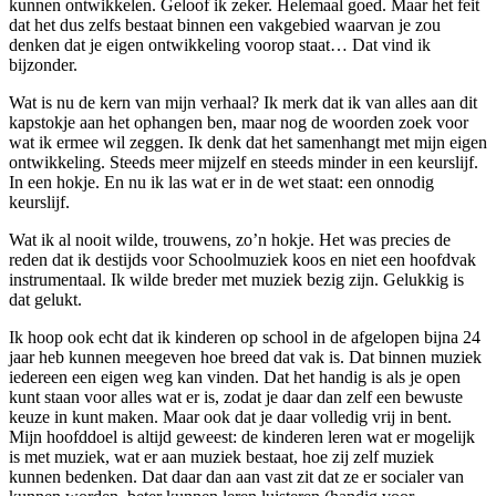
kunnen ontwikkelen. Geloof ik zeker. Helemaal goed. Maar het feit
dat het dus zelfs bestaat binnen een vakgebied waarvan je zou
denken dat je eigen ontwikkeling voorop staat… Dat vind ik
bijzonder.
Wat is nu de kern van mijn verhaal? Ik merk dat ik van alles aan dit
kapstokje aan het ophangen ben, maar nog de woorden zoek voor
wat ik ermee wil zeggen. Ik denk dat het samenhangt met mijn eigen
ontwikkeling. Steeds meer mijzelf en steeds minder in een keurslijf.
In een hokje. En nu ik las wat er in de wet staat: een onnodig
keurslijf.
Wat ik al nooit wilde, trouwens, zo’n hokje. Het was precies de
reden dat ik destijds voor Schoolmuziek koos en niet een hoofdvak
instrumentaal. Ik wilde breder met muziek bezig zijn. Gelukkig is
dat gelukt.
Ik hoop ook echt dat ik kinderen op school in de afgelopen bijna 24
jaar heb kunnen meegeven hoe breed dat vak is. Dat binnen muziek
iedereen een eigen weg kan vinden. Dat het handig is als je open
kunt staan voor alles wat er is, zodat je daar dan zelf een bewuste
keuze in kunt maken. Maar ook dat je daar volledig vrij in bent.
Mijn hoofddoel is altijd geweest: de kinderen leren wat er mogelijk
is met muziek, wat er aan muziek bestaat, hoe zij zelf muziek
kunnen bedenken. Dat daar dan aan vast zit dat ze er socialer van