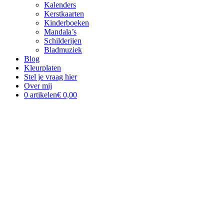
Kalenders
Kerstkaarten
Kinderboeken
Mandala’s
Schilderijen
Bladmuziek
Blog
Kleurplaten
Stel je vraag hier
Over mij
0 artikelen
€ 0,00