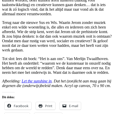
kunnen worden, beter kunnen leren luisteren (handig voor
taalontwikkeling) en creatiever kunnen gaan denken… dat is iets
wat ik zó logisch vind, dat ik het altijd maar raar vond als ik dat
allemaal moest verantwoorden.
Terug naar die nieuwe Sus en Wis. Waarin Jerom zonder muziek
enkel een wilde woesteling is, die alles en iedereen om zich heen
afbreekt. Wie de strip kent, weet dat Jerom uit de prehistorie komt.
Ik zou bijna denken: is dat dan ook waarom muziek ooit is ontstaan?
Omdat men daar rustig van werd, socialer en creatiever? Ik geloof
nooit dat ze daar toen wetten voor hadden, maar het heeft vast zijn
werk gedaan.
Tot slot: lees dit boek: “Het is aan ons”. Van Merlijn Twaalfhoven.
Het heeft als ondertitel: “waarom we de kunstenaar in onszelf nodig
hebben om de wereld te redden”. Denk daar maar eens over na. En
neem het mee het onderwijs in. Want dat is daarmee ook te redden.
Afbeelding:
Let the sunshine in
. Dat het (zon)licht aan mag gaan bij
degenen die (onderwijs)beleid maken. Acryl op canvas, 70 x 90 cm.
Dit delen:
Facebook
Print
E-mail