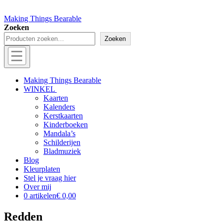
Making Things Bearable
Zoeken
Zoeken
Menu
Off
Making Things Bearable
WINKEL
canvas
Kaarten
menu
Kalenders
Kerstkaarten
Kinderboeken
Mandala’s
Schilderijen
Bladmuziek
Blog
Kleurplaten
Stel je vraag hier
Over mij
0 artikelen
€ 0,00
Redden