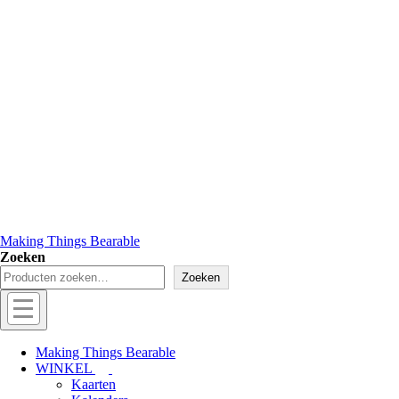
Making Things Bearable
Zoeken
Zoeken
Hoofd
navigatie
Menu
Making Things Bearable
WINKEL
Kaarten