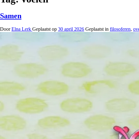
Samen
Door
Elna Lerk
Geplaatst op
30 april 2026
Geplaatst in
filosoferen
,
ov