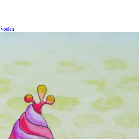
,
voelen