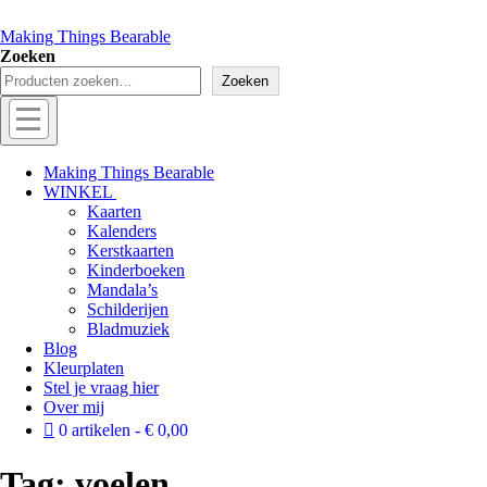
Making Things Bearable
Zoeken
Zoeken
Menu
Off
Making Things Bearable
WINKEL
canvas
Kaarten
menu
Kalenders
Kerstkaarten
Kinderboeken
Mandala’s
Schilderijen
Bladmuziek
Blog
Kleurplaten
Stel je vraag hier
Over mij
0 artikelen
€ 0,00
Tag:
voelen