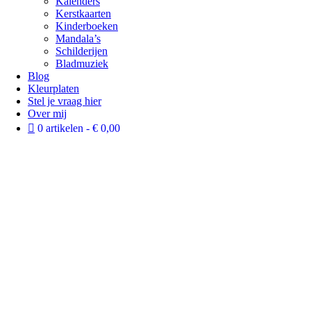
Kalenders
Kerstkaarten
Kinderboeken
Mandala’s
Schilderijen
Bladmuziek
Blog
Kleurplaten
Stel je vraag hier
Over mij
0 artikelen
€ 0,00