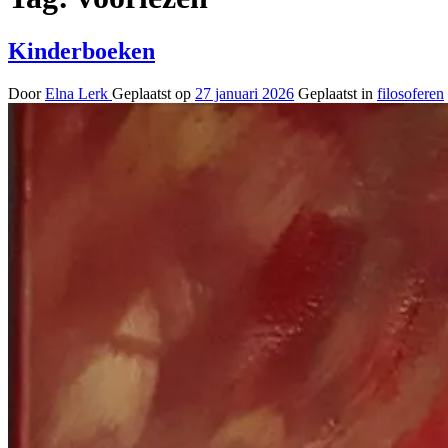
Kinderboeken
Door
Elna Lerk
Geplaatst op
27 januari 2026
Geplaatst in
filosoferen