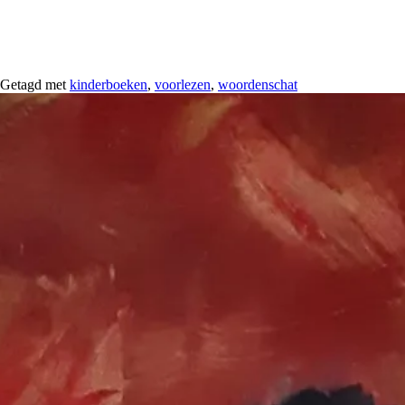
Getagd met
kinderboeken
,
voorlezen
,
woordenschat