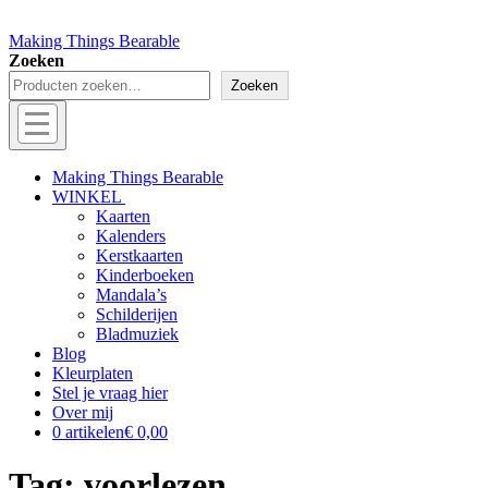
Making Things Bearable
Zoeken
Zoeken
Menu
Off
Making Things Bearable
WINKEL
canvas
Kaarten
menu
Kalenders
Kerstkaarten
Kinderboeken
Mandala’s
Schilderijen
Bladmuziek
Blog
Kleurplaten
Stel je vraag hier
Over mij
0 artikelen
€ 0,00
Tag:
voorlezen