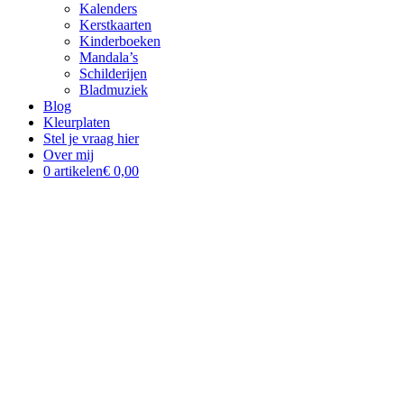
Kalenders
Kerstkaarten
Kinderboeken
Mandala’s
Schilderijen
Bladmuziek
Blog
Kleurplaten
Stel je vraag hier
Over mij
0 artikelen
€ 0,00